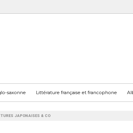
UBOOK
S EN ANGLETERRE ET AILLEURS
nglo-saxonne
Littérature française et francophone
Al
CTURES JAPONAISES & CO