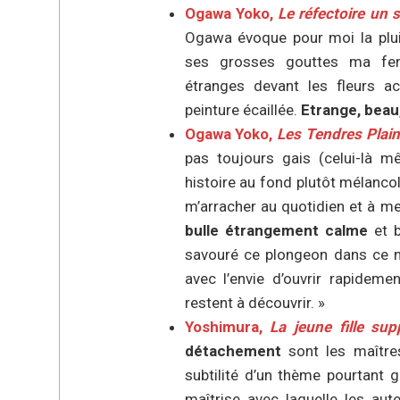
Ogawa Yoko,
Le réfectoire un s
Ogawa évoque pour moi la pluie
ses grosses gouttes ma fen
étranges devant les fleurs a
peinture écaillée.
Etrange, beau,
Ogawa Yoko,
Les Tendres Plain
pas toujours gais (celui-là 
histoire au fond plutôt mélancol
m’arracher au quotidien et à me
bulle étrangement calme
et b
savouré ce plongeon dans ce mo
avec l’envie d’ouvrir rapidem
restent à découvrir. »
Yoshimura,
La jeune fille sup
détachement
sont les maître
subtilité d’un thème pourtant g
maîtrise avec laquelle les aut