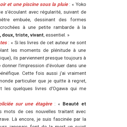
oir et une piscine sous la pluie
: « Yoko
 s’écoulant avec régularité, suivant de
être embuée, dessinant des formes
ccrochées à une petite rambarde à la
 doux, triste, vivant
, essentiel. »
tes
: « Si les livres de cet auteur ne sont
mêlant les moments de plénitude à une
ique), ils parviennent presque toujours à
 donner l’impression d’évoluer dans une
énéfique. Cette fois aussi j’ai vraiment
nde particulier que je quitte à regret,
ent les quelques livres d’Ogawa qui me
pliciée sur une étagère
: «
Beauté et
s mots de ces nouvelles traitant avec
rave. Là encore, je suis fascinée par la
eurs japonais font de la mort un sujet