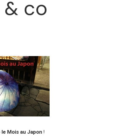
 & co
e
le Mois au Japon
!