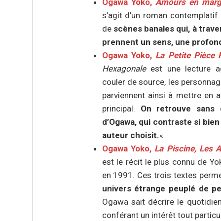
Ogawa Yoko,
Amours en marg
s’agit d’un roman contemplatif.
de
scènes banales qui, à traver
prennent un sens, une profon
Ogawa Yoko,
La Petite Pièce
Hexagonale
est une lecture ag
couler de source, les personna
parviennent ainsi à mettre en 
principal.
On retrouve sans d
d’Ogawa, qui contraste si bie
auteur choisit.
«
Ogawa Yoko,
La Piscine, Les A
est le récit le plus connu de Yo
en 1991. Ces trois textes perm
univers étrange peuplé de pe
Ogawa sait décrire le quotidien
conférant un intérêt tout particul