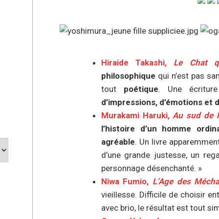
Hiraide Takashi,
Le Chat q
philosophique
qui n’est pas san
tout
poétique
. Une écritur
d’impressions, d’émotions et d
Murakami Haruki,
Au sud de la
l’histoire d’un homme ordin
agréable
. Un livre apparemment
d’une grande justesse, un rega
personnage désenchanté. »
Niwa Fumio,
L’Age des Mécha
vieillesse. Difficile de choisir e
avec brio, le résultat est tout s