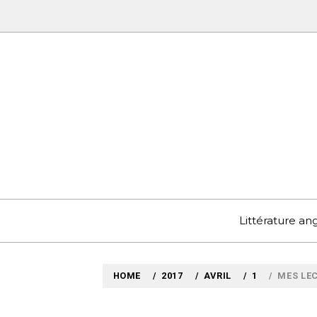
Skip
to
content
MYLO
VOYAGES LITTÉRAIRE
Littérature a
HOME
2017
AVRIL
1
MES LE