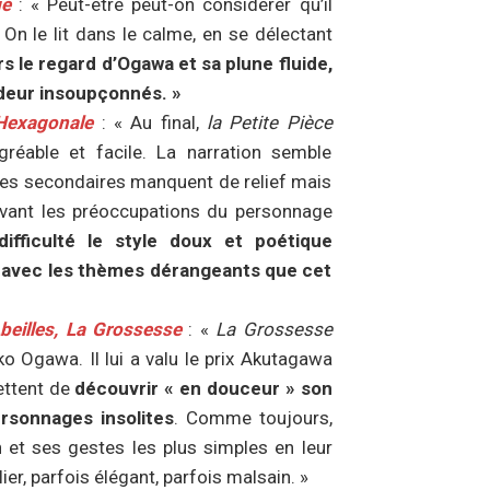
e
: « Peut-être peut-on considérer qu’il
 On le lit dans le calme, en se délectant
s le regard d’Ogawa et sa plune fluide,
deur insoupçonnés. »
 Hexagonale
: « Au final,
la Petite Pièce
réable et facile. La narration semble
ges secondaires manquent de relief mais
avant les préoccupations du personnage
ifficulté le style doux et poétique
n avec les thèmes dérangeants que cet
beilles, La Grossesse
: «
La Grossesse
ko Ogawa. Il lui a valu le prix Akutagawa
ettent de
découvrir « en douceur » son
rsonnages insolites
. Comme toujours,
 et ses gestes les plus simples en leur
ier, parfois élégant, parfois malsain. »