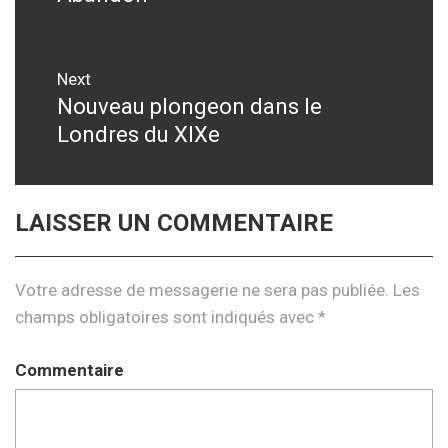
de
post:
l’article
Next
Nouveau plongeon dans le
Next
Londres du XIXe
post:
LAISSER UN COMMENTAIRE
Votre adresse de messagerie ne sera pas publiée.
Les
champs obligatoires sont indiqués avec
*
Commentaire