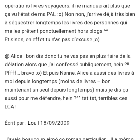
opérations livres voyageurs, il ne manquerait plus que
ça vu l’état de ma PAL :o) Non non, j’arrive déjà très bien
à séquestrer longtemps les livres des personnes qui
me les prêtent ponctuellement hors blogs ^^
Et sinon, en effet tu n’as pas d’excuse ;o)
@ Alice : bon dis donc tu ne vas pas en plus faire de la
délation alors que j’ai confessé publiquement, hein ?!!!
Pffff… bravo ;o) Et puis Nanne, Alice a aussi des livres à
moi depuis longtemps (moins de livres – bon
maintenant un seul depuis longtemps) mais je dis ça
aussi pour me défendre, hein ?^^ tst tst, terribles ces
LCA !
Écrit par :
Lou
| 18/09/2009
J’avais beaucoup aimé ce roman particulier… Il a même