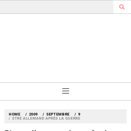
Skip
to
content
MYLOUBOOK
VOYAGES LITTÉRAIRES EN
ANGLETERRE ET AILLEURS
Primary
Menu
HOME
2009
SEPTEMBRE
9
ETRE ALLEMAND APRÈS LA GUERRE