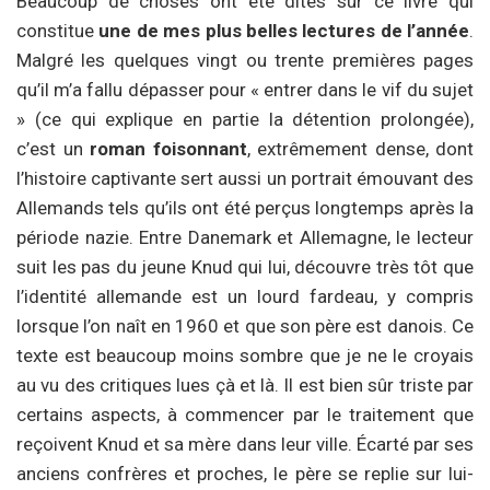
Beaucoup de choses ont été dites sur ce livre qui
constitue
une de mes plus belles lectures de l’année
.
Malgré les quelques vingt ou trente premières pages
qu’il m’a fallu dépasser pour « entrer dans le vif du sujet
» (ce qui explique en partie la détention prolongée),
c’est un
roman foisonnant
, extrêmement dense, dont
l’histoire captivante sert aussi un portrait émouvant des
Allemands tels qu’ils ont été perçus longtemps après la
période nazie. Entre Danemark et Allemagne, le lecteur
suit les pas du jeune Knud qui lui, découvre très tôt que
l’identité allemande est un lourd fardeau, y compris
lorsque l’on naît en 1960 et que son père est danois. Ce
texte est beaucoup moins sombre que je ne le croyais
au vu des critiques lues çà et là. Il est bien sûr triste par
certains aspects, à commencer par le traitement que
reçoivent Knud et sa mère dans leur ville. Écarté par ses
anciens confrères et proches, le père se replie sur lui-