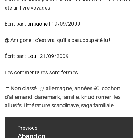
été un livre voyageur !
Écrit par :
antigone
| 19/09/2009
@ Antigone : c’est vrai qu’il a beaucoup été lu !
Écrit par :
Lou
| 21/09/2009
Les commentaires sont fermés.
Non classé
allemagne
,
années 60
,
cochon
d'allemand
,
danemark
,
famille
,
knud romer
,
les
allusifs
,
Littérature scandinave
,
saga familiale
Navigation
Previous
Abandon
Previous