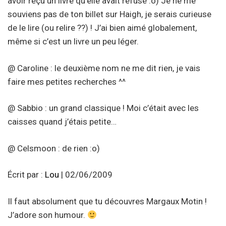
avoir reçu un livre qu’elle avait refusé :o) Je ne me
souviens pas de ton billet sur Haigh, je serais curieuse
de le lire (ou relire ??) ! J’ai bien aimé globalement,
même si c’est un livre un peu léger.
@ Caroline : le deuxième nom ne me dit rien, je vais
faire mes petites recherches ^^
@ Sabbio : un grand classique ! Moi c’était avec les
caisses quand j’étais petite…
@ Celsmoon : de rien :o)
Écrit par :
Lou
| 02/06/2009
Il faut absolument que tu découvres Margaux Motin !
J’adore son humour.