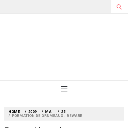
Skip
to
content
MYLOUBOOK
VOYAGES LITTÉRAIRES EN
ANGLETERRE ET AILLEURS
Primary
Menu
HOME
2009
MAI
25
FORMATION DE GRUMEAUX : BEWARE !