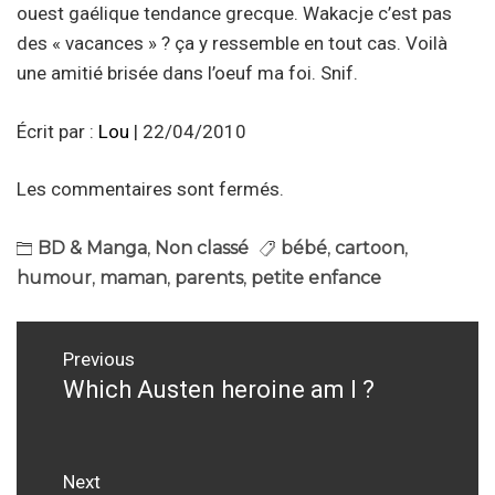
ouest gaélique tendance grecque. Wakacje c’est pas
des « vacances » ? ça y ressemble en tout cas. Voilà
une amitié brisée dans l’oeuf ma foi. Snif.
Écrit par :
Lou
| 22/04/2010
Les commentaires sont fermés.
BD & Manga
,
Non classé
bébé
,
cartoon
,
humour
,
maman
,
parents
,
petite enfance
Navigation
Previous
de
Which Austen heroine am I ?
Previous
post:
l’article
Next