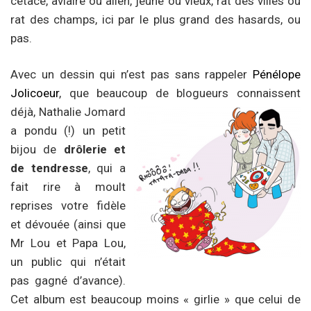
cétacé, aviaire ou alien, jeune ou vieux, rat des villes ou
rat des champs, ici par le plus grand des hasards, ou
pas.
Avec un dessin qui n’est pas sans rappeler
Pénélope
Jolicoeur
, que beaucoup de blogueurs connaissent
déjà,
Nathalie Jomard
a pondu (!) un petit
bijou de
drôlerie et
de tendresse
, qui a
fait rire à moult
reprises votre fidèle
et dévouée (ainsi que
Mr Lou et Papa Lou,
un public qui n’était
pas gagné d’avance).
Cet album est beaucoup moins « girlie » que celui de