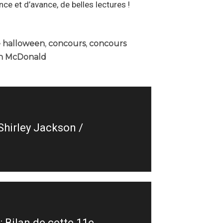
ce et d’avance, de belles lectures !
e halloween
,
concours
,
concours
n McDonald
 Shirley Jackson /
 Bilan de cette 11e