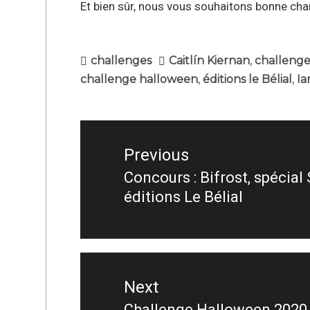
Et bien sûr, nous vous souhaitons bonne chan
challenges
Caitlín Kiernan
,
challeng
challenge halloween
,
éditions le Bélial
,
Ia
Navigation
de
Previous
l’article
Concours : Bifrost, spécial
Previous
éditions Le Bélial
post:
Next
Challenge Halloween 2020 :