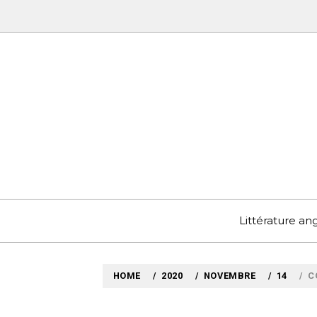
Skip
to
content
MYLO
VOYAGES LITTÉRAIRE
Littérature a
HOME
2020
NOVEMBRE
14
C