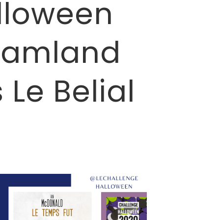
lloween
reamland
 Le Belial