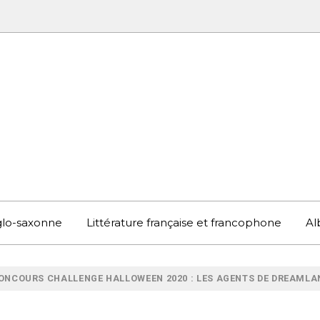
UBOOK
S EN ANGLETERRE ET AILLEURS
nglo-saxonne
Littérature française et francophone
Al
ONCOURS CHALLENGE HALLOWEEN 2020 : LES AGENTS DE DREAMLAND