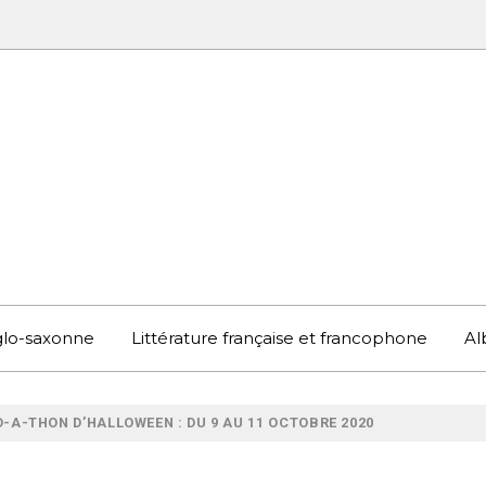
UBOOK
S EN ANGLETERRE ET AILLEURS
nglo-saxonne
Littérature française et francophone
Al
-A-THON D’HALLOWEEN : DU 9 AU 11 OCTOBRE 2020