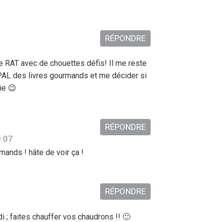
RÉPONDRE
le RAT avec de chouettes défis! Il me reste
 PAL des livres gourmands et me décider si
ie 😉
RÉPONDRE
0:07
mands ! hâte de voir ça !
RÉPONDRE
i ; faites chauffer vos chaudrons !! 🙂