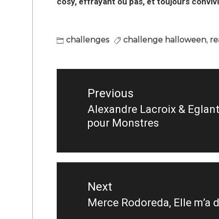
cosy, effrayant ou pas, et toujours convivi
challenges
challenge halloween
,
re
Navigation
de
Previous
l’article
Alexandre Lacroix & Eglan
Previous
pour Monstres
post:
Next
Merce Rodoreda, Elle m’a dit
Next