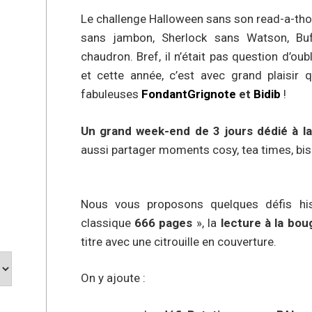
Le challenge Halloween sans son read-a-th
sans jambon, Sherlock sans Watson, Bu
chaudron. Bref, il n’était pas question d’oubl
et cette année, c’est avec grand plaisir
fabuleuses
FondantGrignote
et
Bidib
!
Un grand week-end de 3 jours dédié à la
aussi partager moments cosy, tea times, bis
Nous vous proposons quelques défis his
classique
666 pages
», la
lecture à la bou
titre avec une citrouille en couverture.
On y ajoute :