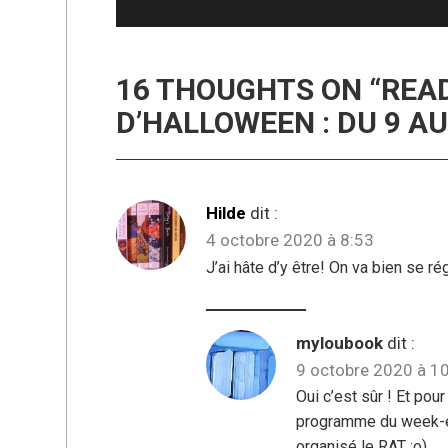
post:
16 THOUGHTS ON “
REA
D’HALLOWEEN : DU 9 A
Hilde
dit :
4 octobre 2020 à 8:53
J’ai hâte d’y être! On va bien se rég
myloubook
dit :
9 octobre 2020 à 1
Oui c’est sûr ! Et pou
programme du week-en
organisé le RAT :o)