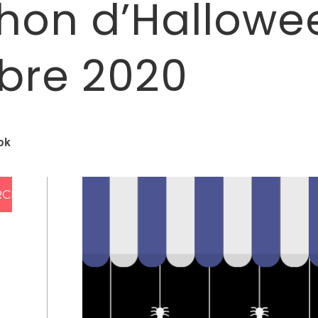
on d’Hallowee
obre 2020
ok