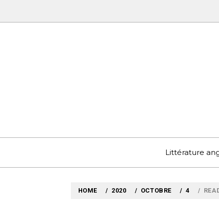
Skip
to
content
MYLO
VOYAGES LITTÉRAIRE
Littérature a
HOME
2020
OCTOBRE
4
READ