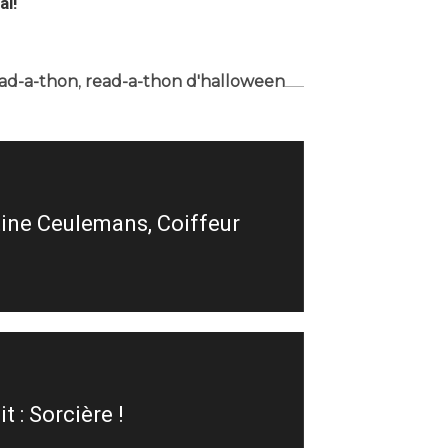
al!
ad-a-thon
,
read-a-thon d'halloween
tine Ceulemans, Coiffeur
 : Sorcière !