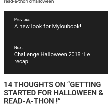
read-a-thon d'halloween
Navigation
Previous
de
A new look for Myloubook!
Previous
post:
l’article
Next
Challenge Halloween 2018 : Le
Next
recap
post:
14 THOUGHTS ON “
GETTING
STARTED FOR HALLOWEEN &
READ-A-THON !
”