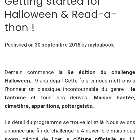
Getting started for
Halloween & Read-a-
thon !
Published on
30 septembre 2018
by
myloubook
Demain commence
la 9e édition du challenge
Halloween
… 9 ans déjà ! Cette fois-ci nous mettrons à
l’honneur un classique incontournable du genre :
le
fantôme
et tous ses dérivés.
Maison hantée,
cim
etière, apparitions, poltergeists
…
Le détail du programme se trouve
ici
et
là
. Nous avions
annoncé une fin du challenge le 4 novembre mais nous
avons décidé de fixer la
clôture officielle au 11