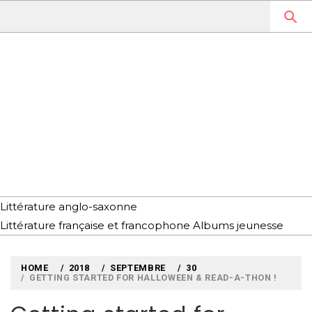
Skip
to
content
MYLOUBOOK
VOYAGES LITTÉRAIRES EN
ANGLETERRE ET AILLEURS
Littérature anglo-saxonne
Littérature française et francophone
Albums jeunesse
HOME
2018
SEPTEMBRE
30
GETTING STARTED FOR HALLOWEEN & READ-A-THON !