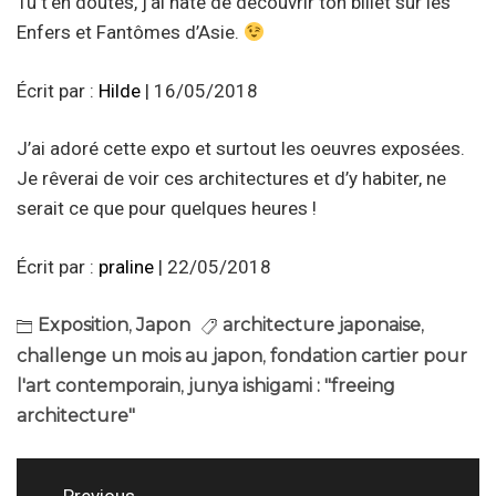
Tu t’en doutes, j’ai hâte de découvrir ton billet sur les
Enfers et Fantômes d’Asie.
Écrit par :
Hilde
| 16/05/2018
J’ai adoré cette expo et surtout les oeuvres exposées.
Je rêverai de voir ces architectures et d’y habiter, ne
serait ce que pour quelques heures !
Écrit par :
praline
| 22/05/2018
Exposition
,
Japon
architecture japonaise
,
challenge un mois au japon
,
fondation cartier pour
l'art contemporain
,
junya ishigami : "freeing
architecture"