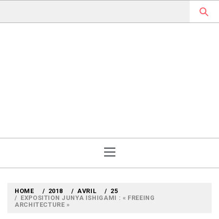
Skip
to
content
MYLOUBOOK
VOYAGES LITTÉRAIRES EN
ANGLETERRE ET AILLEURS
Primary
Menu
HOME
2018
AVRIL
25
EXPOSITION JUNYA ISHIGAMI : « FREEING
ARCHITECTURE »