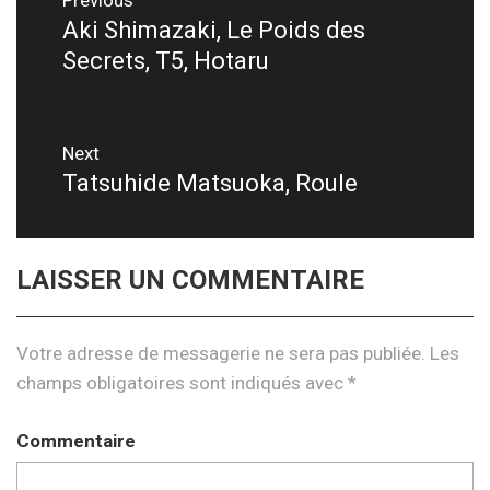
Navigation
Previous
de
Aki Shimazaki, Le Poids des
Previous
Secrets, T5, Hotaru
post:
l’article
Next
Tatsuhide Matsuoka, Roule
Next
post:
LAISSER UN COMMENTAIRE
Votre adresse de messagerie ne sera pas publiée.
Les
champs obligatoires sont indiqués avec
*
Commentaire