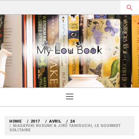
Skip
to
content
MYLOUBOOK
VOYAGES LITTÉRAIRES EN
ANGLETERRE ET AILLEURS
Primary
Menu
HOME
2017
AVRIL
24
MASAYUKI KUSUMI & JIRÔ TANIGUCHI, LE GOURMET
SOLITAIRE