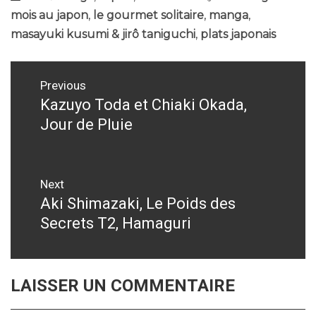
mois au japon
,
le gourmet solitaire
,
manga
,
masayuki kusumi & jirô taniguchi
,
plats japonais
Navigation
Previous
de
Kazuyo Toda et Chiaki Okada,
Previous
Jour de Pluie
post:
l’article
Next
Aki Shimazaki, Le Poids des
Next
Secrets T2, Hamaguri
post:
LAISSER UN COMMENTAIRE