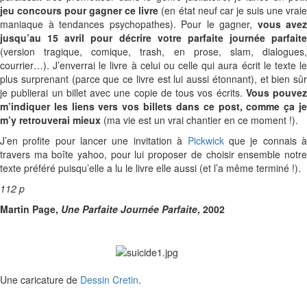
jeu concours
pour gagner ce livre
(en état neuf car je suis une vrai
maniaque à tendances psychopathes). Pour le gagner,
vous avez
jusqu’au 15 avril pour décrire votre parfaite journée parfaite
(version tragique, comique, trash, en prose, slam, dialogues,
courrier…). J’enverrai le livre à celui ou celle qui aura écrit le texte le
plus surprenant (parce que ce livre est lui aussi étonnant), et bien sûr
je publierai un billet avec une copie de tous vos écrits.
Vous pouvez
m’indiquer les liens vers vos billets dans ce post, comme ça je
m’y retrouverai mieux
(ma vie est un vrai chantier en ce moment !).
J’en profite pour lancer une invitation à
Pickwick
que je connais 
travers ma boîte yahoo, pour lui proposer de choisir ensemble notre
texte préféré puisqu’elle a lu le livre elle aussi (et l’a même terminé !).
112 p
Martin Page,
Une Parfaite Journée Parfaite
, 2002
Une caricature de
Dessin Cretin
.