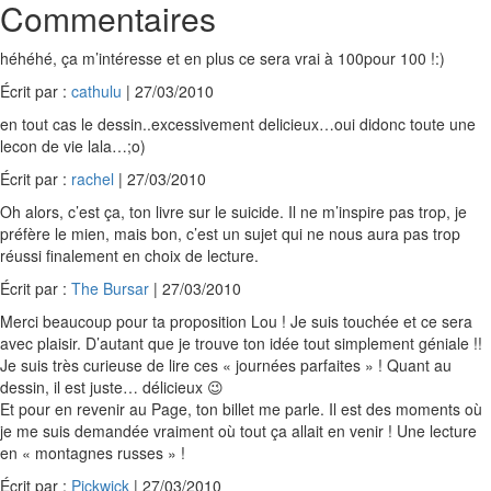
Commentaires
héhéhé, ça m’intéresse et en plus ce sera vrai à 100pour 100 !:)
Écrit par :
cathulu
| 27/03/2010
en tout cas le dessin..excessivement delicieux…oui didonc toute une
lecon de vie lala…;o)
Écrit par :
rachel
| 27/03/2010
Oh alors, c’est ça, ton livre sur le suicide. Il ne m’inspire pas trop, je
préfère le mien, mais bon, c’est un sujet qui ne nous aura pas trop
réussi finalement en choix de lecture.
Écrit par :
The Bursar
| 27/03/2010
Merci beaucoup pour ta proposition Lou ! Je suis touchée et ce sera
avec plaisir. D’autant que je trouve ton idée tout simplement géniale !!
Je suis très curieuse de lire ces « journées parfaites » ! Quant au
dessin, il est juste… délicieux 😉
Et pour en revenir au Page, ton billet me parle. Il est des moments où
je me suis demandée vraiment où tout ça allait en venir ! Une lecture
en « montagnes russes » !
Écrit par :
Pickwick
| 27/03/2010