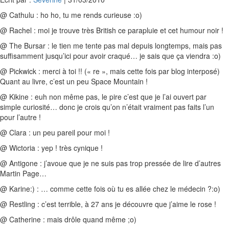
@ Cathulu : ho ho, tu me rends curieuse :o)
@ Rachel : moi je trouve très British ce parapluie et cet humour noir !
@ The Bursar : le tien me tente pas mal depuis longtemps, mais pas
suffisamment jusqu’ici pour avoir craqué… je sais que ça viendra :o)
@ Pickwick : merci à toi !! (« re », mais cette fois par blog interposé)
Quant au livre, c’est un peu Space Mountain !
@ Kikine : euh non même pas, le pire c’est que je l’ai ouvert par
simple curiosité… donc je crois qu’on n’était vraiment pas faits l’un
pour l’autre !
@ Clara : un peu pareil pour moi !
@ Wictoria : yep ! très cynique !
@ Antigone : j’avoue que je ne suis pas trop pressée de lire d’autres
Martin Page…
@ Karine:) : … comme cette fois où tu es allée chez le médecin ?:o)
@ Restling : c’est terrible, à 27 ans je découvre que j’aime le rose !
@ Catherine : mais drôle quand même ;o)