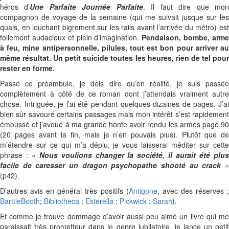
héros d’
Une Parfaite Journée Parfaite
. Il faut dire que mo
compagnon de voyage de la semaine (qui me suivait jusque sur les
quais, en louchant bigrement sur les rails avant l’arrivée du métro) est
follement audacieux et plein d’imagination.
Pendaison, bombe, arm
à feu, mine antipersonnelle, pilules, tout est bon pour arriver au
même résultat. Un petit suicide toutes les heures, rien de tel pour
rester en forme.
Passé ce préambule, je dois dire qu’en réalité, je suis passée
complètement à côté de ce roman dont j’attendais vraiment autre
chose. Intriguée, je l’ai été pendant quelques dizaines de pages. J’ai
bien sûr savouré certains passages mais mon intérêt s’est rapidement
émoussé et j’avoue à ma grande honte avoir rendu les armes page 90
(20 pages avant la fin, mais je n’en pouvais plus). Plutôt que de
m’étendre sur ce qui m’a déplu, je vous laisserai méditer sur cette
phrase : «
Nous voulions changer la société, il aurait été plu
facile de caresser un dragon psychopathe shooté au crack
(p42).
D’autres avis en général très positifs (
Antigone
, avec des réserves 
BarttleBooth
;
Bibliotheca
;
Esterella
;
Pickwick
;
Sarah
).
Et comme je trouve dommage d’avoir aussi peu aimé un livre qui me
paraissait très prometteur dans le genre jubilatoire, je lance un petit