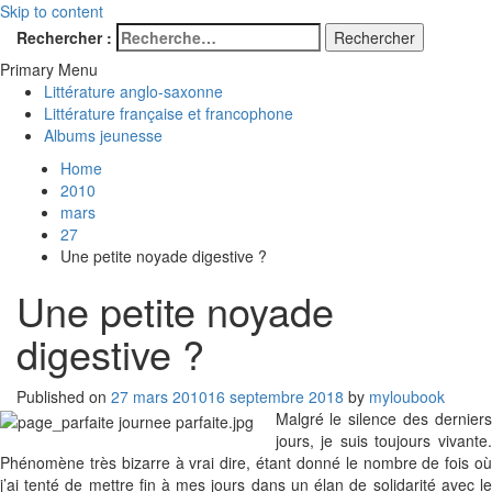
Skip to content
Rechercher :
MylouBook
Voyages littéraires en Angleterre et ailleurs
Primary Menu
Littérature anglo-saxonne
Littérature française et francophone
Albums jeunesse
Home
2010
mars
27
Une petite noyade digestive ?
Une petite noyade
digestive ?
Published on
27 mars 2010
16 septembre 2018
by
myloubook
Malgré le silence des derniers
jours, je suis toujours vivante.
Phénomène très bizarre à vrai dire, étant donné le nombre de fois où
j’ai tenté de mettre fin à mes jours dans un élan de solidarité avec le