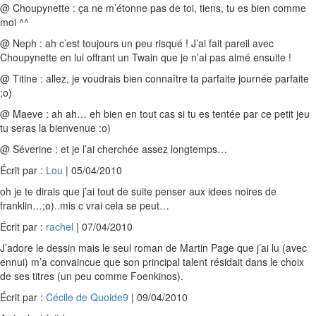
@ Choupynette : ça ne m’étonne pas de toi, tiens, tu es bien comme
moi ^^
@ Neph : ah c’est toujours un peu risqué ! J’ai fait pareil avec
Choupynette en lui offrant un Twain que je n’ai pas aimé ensuite !
@ Titine : allez, je voudrais bien connaître ta parfaite journée parfaite
;o)
@ Maeve : ah ah… eh bien en tout cas si tu es tentée par ce petit jeu
tu seras la bienvenue :o)
@ Séverine : et je l’ai cherchée assez longtemps…
Écrit par :
Lou
| 05/04/2010
oh je te dirais que j’ai tout de suite penser aux idees noires de
franklin…;o)..mis c vrai cela se peut…
Écrit par :
rachel
| 07/04/2010
J’adore le dessin mais le seul roman de Martin Page que j’ai lu (avec
ennui) m’a convaincue que son principal talent résidait dans le choix
de ses titres (un peu comme Foenkinos).
Écrit par :
Cécile de Quoide9
| 09/04/2010