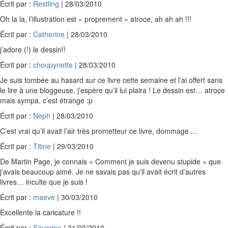
Écrit par :
Restling
| 28/03/2010
Oh la la, l’illustration est « proprement » atroce, ah ah ah !!!
Écrit par :
Catherine
| 28/03/2010
j’adore (!) le dessin!!
Écrit par :
choupynette
| 28/03/2010
Je suis tombée au hasard sur ce livre cette semaine et l’ai offert sans
le lire à une bloggeuse, j’espère qu’il lui plaira ! Le dessin est… atroce
mais sympa, c’est étrange :p
Écrit par :
Neph
| 28/03/2010
C’est vrai qu’il avait l’air très prometteur ce livre, dommage …
Écrit par :
Titine
| 29/03/2010
De Martin Page, je connais « Comment je suis devenu stupide » que
j’avais beaucoup aimé. Je ne savais pas qu’il avait écrit d’autres
livres… inculte que je suis !
Écrit par :
maeve
| 30/03/2010
Excellente la caricature !!
Écrit par :
Séverine
| 31/03/2010