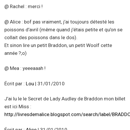
@ Rachel : merci !
@ Alice : bof pas vraiment, j’ai toujours détesté les
poissons d’avril (même quand j’étais petite et qu’on se
collait des poissons dans le dos).
Et sinon lire un petit Braddon, un petit Woolf cette
année ?;o)
@ Mea : yeeeaaah !
Écrit par :
Lou
| 31/01/2010
J’ai lu le le Secret de Lady Audley de Braddon mon billet
est ici Miss :
http://livresdemalice.blogspot.com/search/label/B
Écrit par :
Alice
| 31/01/2010