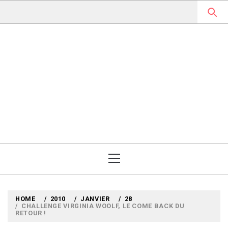
Skip
to
content
MYLOUBOOK
VOYAGES LITTÉRAIRES EN
ANGLETERRE ET AILLEURS
Primary
Menu
HOME
2010
JANVIER
28
CHALLENGE VIRGINIA WOOLF, LE COME BACK DU
RETOUR !