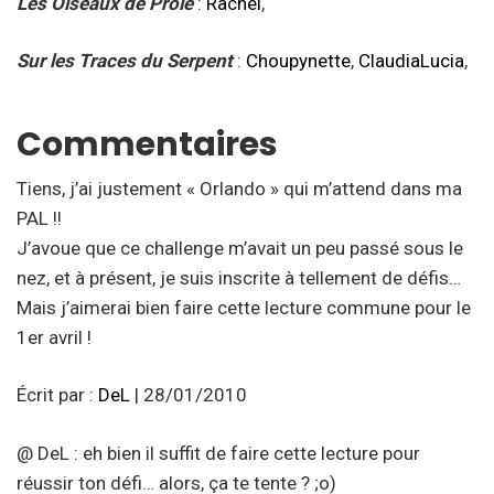
Les Oiseaux de Proie
:
Rachel
,
Sur les Traces du Serpent
:
Choupynette
,
ClaudiaLucia
,
Commentaires
Tiens, j’ai justement « Orlando » qui m’attend dans ma
PAL !!
J’avoue que ce challenge m’avait un peu passé sous le
nez, et à présent, je suis inscrite à tellement de défis…
Mais j’aimerai bien faire cette lecture commune pour le
1er avril !
Écrit par :
DeL
| 28/01/2010
@ DeL : eh bien il suffit de faire cette lecture pour
réussir ton défi… alors, ça te tente ? ;o)