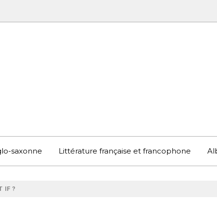
UBOOK
S EN ANGLETERRE ET AILLEURS
nglo-saxonne
Littérature française et francophone
Al
 IF ?