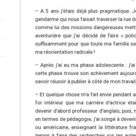
– A 5 ans j’étais déjà plus pragmatique. Je
gendarme qui nous faisait traverser la rue d
comme lui des missions dangereuses metta
aventurière que j’ai décidé de faire « pol
suffisamment pour que toute ma famille se
ma réorientation radicale !
– Après j’ai eu ma phase adolescente : j’a
cette phase trouve son achèvement aujourd’
savoir réussir à publier à côté de mon travail
– Et quelque chose m’a fait envie pendant 
for intérieur que ma carrière d’actrice ét
devenir d’abord professeur d’anglais, puis
en termes de pédagogie, j’ai songé à deveni
ou américaine, enseignant la littérature f
temps à faire des recherches sur les auteur