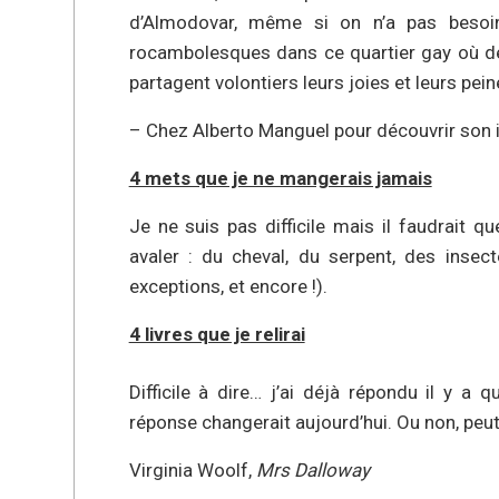
d’Almodovar, même si on n’a pas besoi
rocambolesques dans ce quartier gay où de
partagent volontiers leurs joies et leurs pein
– Chez Alberto Manguel pour découvrir son
4 mets que je ne mangerais jamais
Je ne suis pas difficile mais il faudrait 
avaler : du cheval, du serpent, des inse
exceptions, et encore !).
4 livres que je relirai
Difficile à dire… j’ai déjà répondu il y 
réponse changerait aujourd’hui. Ou non, peut
Virginia Woolf,
Mrs Dalloway