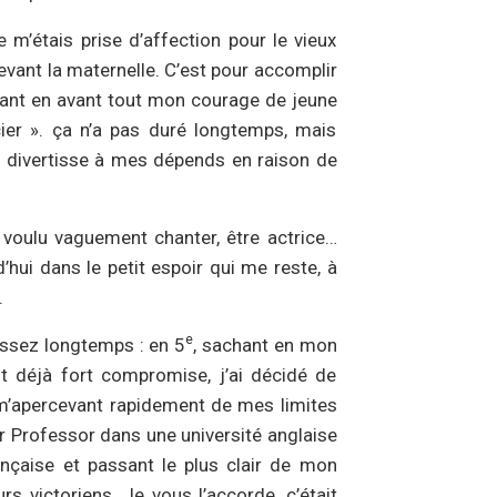
 m’étais prise d’affection pour le vieux
evant la maternelle. C’est pour accomplir
nt en avant tout mon courage de jeune
icier ». ça n’a pas duré longtemps, mais
 divertisse à mes dépends en raison de
i voulu vaguement chanter, être actrice…
hui dans le petit espoir qui me reste, à
.
e
assez longtemps : en 5
, sachant en mon
ait déjà fort compromise, j’ai décidé de
, m’apercevant rapidement de mes limites
r Professor dans une université anglaise
rançaise et passant le plus clair de mon
s victoriens. Je vous l’accorde, c’était