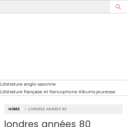
Skip
to
content
MYLOUBOOK
VOYAGES LITTÉRAIRES EN
ANGLETERRE ET AILLEURS
Littérature anglo-saxonne
Littérature française et francophone
Albums jeunesse
HOME
LONDRES ANNÉES 80
londres années 80