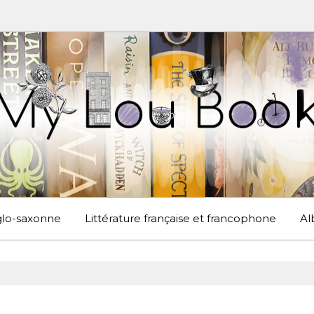
UBOOK
S EN ANGLETERRE ET AILLEURS
nglo-saxonne
Littérature française et francophone
Al