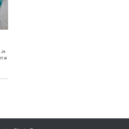
. Je
t ai