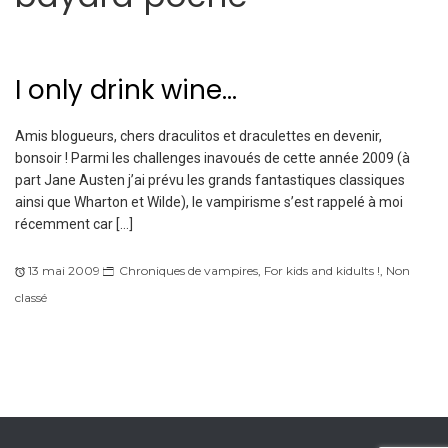
I only drink wine…
Amis blogueurs, chers draculitos et draculettes en devenir,
bonsoir ! Parmi les challenges inavoués de cette année 2009 (à
part Jane Austen j’ai prévu les grands fantastiques classiques
ainsi que Wharton et Wilde), le vampirisme s’est rappelé à moi
récemment car […]
13 mai 2009
Chroniques de vampires
,
For kids and kidults !
,
Non
classé