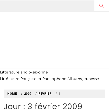
Skip
to
content
MYLOUBOOK
VOYAGES LITTÉRAIRES EN
ANGLETERRE ET AILLEURS
Littérature anglo-saxonne
Littérature française et francophone
Albums jeunesse
HOME
2009
FÉVRIER
3
Jour : 3 février 2009