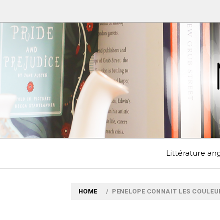
Skip
to
content
MYLO
VOYAGES LITTÉRAIRE
Littérature a
HOME
PENELOPE CONNAIT LES COULEU