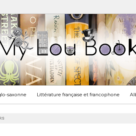
UBOOK
S EN ANGLETERRE ET AILLEURS
nglo-saxonne
Littérature française et francophone
Al
RS