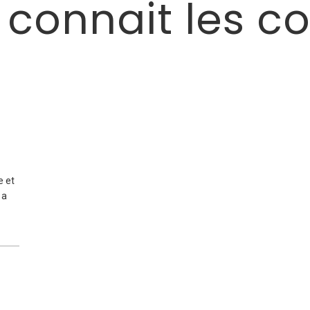
connait les co
e et
 a