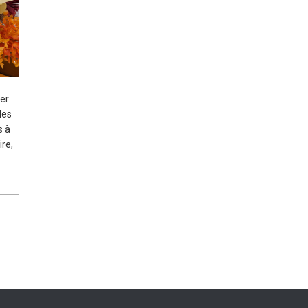
ger
des
s à
re,