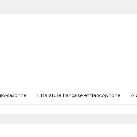
UBOOK
S EN ANGLETERRE ET AILLEURS
nglo-saxonne
Littérature française et francophone
Al