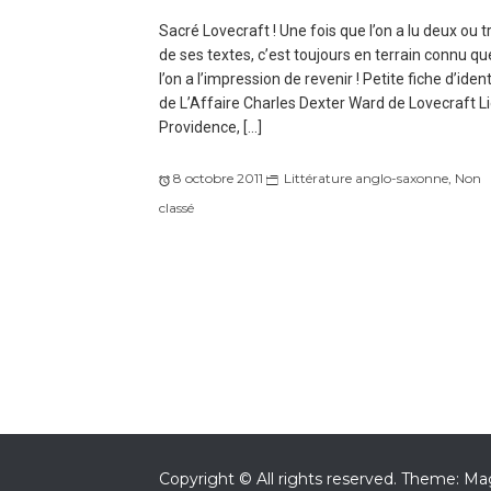
Sacré Lovecraft ! Une fois que l’on a lu deux ou t
de ses textes, c’est toujours en terrain connu qu
l’on a l’impression de revenir ! Petite fiche d’ident
de L’Affaire Charles Dexter Ward de Lovecraft Li
Providence, […]
8 octobre 2011
Littérature anglo-saxonne
,
Non
classé
Copyright © All rights reserved.
Theme: Mag