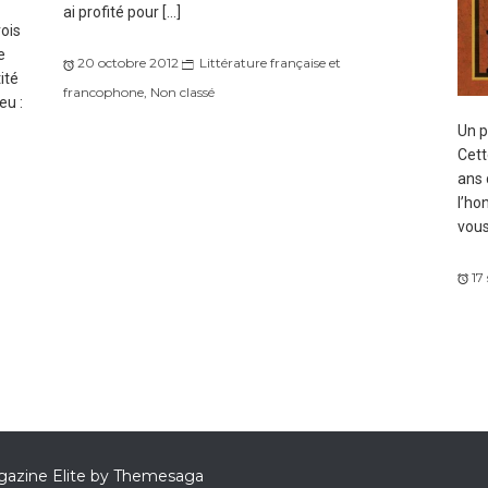
ai profité pour […]
rois
e
20 octobre 2012
Littérature française et
ité
francophone
,
Non classé
eu :
Un p
Cett
ans 
l’ho
vous
17
azine Elite by
Themesaga