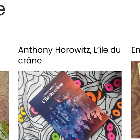
e
Anthony Horowitz, L’île du
Em
crâne