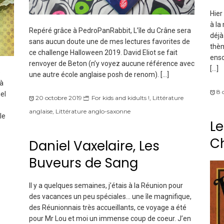
Hier
à la
Repéré grâce à PedroPanRabbit, L’île du Crâne sera
déjà
sans aucun doute une de mes lectures favorites de
thèm
ce challenge Halloween 2019. David Eliot se fait
enso
renvoyer de Beton (n’y voyez aucune référence avec
[…]
é
une autre école anglaise posh de renom). […]
 à
8 
iel
20 octobre 2019
For kids and kidults !
,
Littérature
anglaise
,
Littérature anglo-saxonne
le
Le
C
Daniel Vaxelaire, Les
Buveurs de Sang
Il y a quelques semaines, j’étais à la Réunion pour
des vacances un peu spéciales… une île magnifique,
des Réunionnais très accueillants, ce voyage a été
pour Mr Lou et moi un immense coup de coeur. J’en