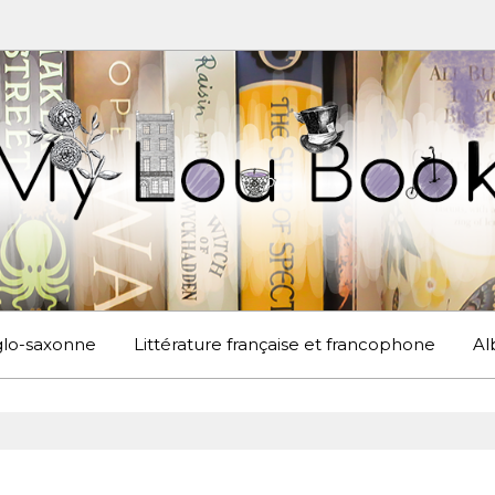
UBOOK
S EN ANGLETERRE ET AILLEURS
nglo-saxonne
Littérature française et francophone
Al