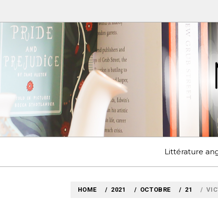
Skip
to
content
MYLO
VOYAGES LITTÉRAIRE
Littérature a
HOME
2021
OCTOBRE
21
VIC