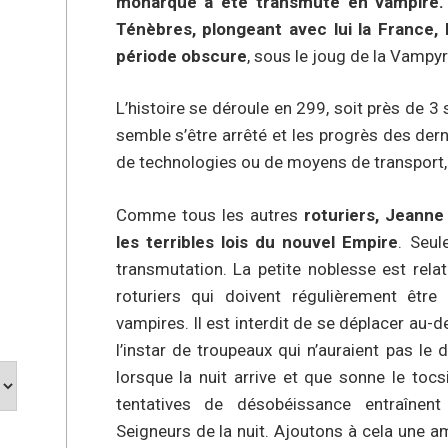
monarque a été transmuté en vampire. D
Ténèbres, plongeant avec lui la France, 
période obscure
, sous le joug de la Vampyr
L’histoire se déroule en 299, soit près de 3
semble s’être arrêté et les progrès des dern
de technologies ou de moyens de transport,
Comme tous les autres
roturiers, Jeanne F
les terribles lois du nouvel Empire
. Seul
transmutation. La petite noblesse est rel
roturiers qui doivent régulièrement être
vampires. Il est interdit de se déplacer au-d
l’instar de troupeaux qui n’auraient pas le d
lorsque la nuit arrive et que sonne le tocs
tentatives de désobéissance entraînen
Seigneurs de la nuit. Ajoutons à cela une amb