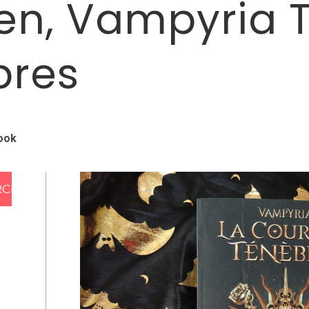
xen, Vampyria T
bres
ook