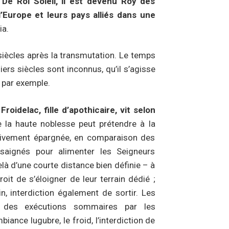
e Roi Soleil, il est devenu Roy des
l’Europe et leurs pays alliés dans une
ia.
 siècles après la transmutation. Le temps
iers siècles sont inconnus, qu’il s’agisse
 par exemple.
roidelac, fille d’apothicaire, vit selon
e la haute noblesse peut prétendre à la
ativement épargnée, en comparaison des
 saignés pour alimenter les Seigneurs
elà d’une courte distance bien définie – à
roit de s’éloigner de leur terrain dédié ;
in, interdiction également de sortir. Les
t des exécutions sommaires par les
iance lugubre, le froid, l’interdiction de